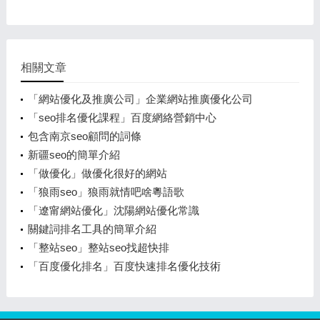
相關文章
「網站優化及推廣公司」企業網站推廣優化公司
「seo排名優化課程」百度網絡營銷中心
包含南京seo顧問的詞條
新疆seo的簡單介紹
「做優化」做優化很好的網站
「狼雨seo」狼雨就情吧啥粵語歌
「遼甯網站優化」沈陽網站優化常識
關鍵詞排名工具的簡單介紹
「整站seo」整站seo找超快排
「百度優化排名」百度快速排名優化技術