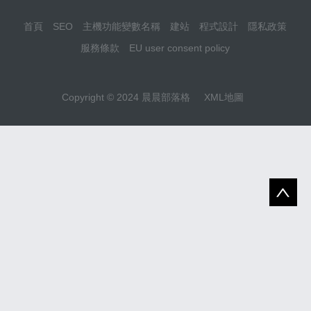
首頁
SEO
主機功能變數名稱
建站
程式設計
隱私政策
服務條款
EU user consent policy
Copyright © 2024 晨晨部落格
XML地圖