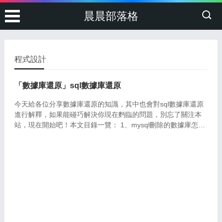
晨晨部落格
程式設計
「數據庫還原」sql數據庫還原
今天給各位分享數據庫還原的知識，其中也會對sql數據庫還原
進行解釋，如果能碰巧解決你現在麪臨的問題，別忘了關注本
站，現在開始吧！本文目錄一覽： 1、mysql刪除的數據庫怎麽
還原(mysql刪除數據恢複) 2、如何還原sql數據庫 3、sql...