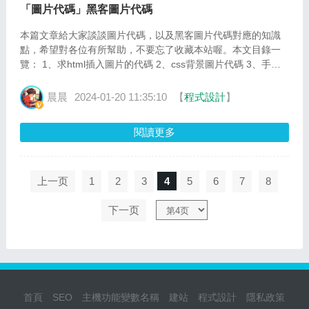
「圖片代碼」黑客圖片代碼
本篇文章給大家談談圖片代碼，以及黑客圖片代碼對應的知識
點，希望對各位有所幫助，不要忘了收藏本站喔。本文目錄一
覽： 1、求html插入圖片的代碼 2、css背景圖片代碼 3、手機
怎麽查看圖片代碼 4、如何編輯圖片的代碼?怎麽寫圖片的...
晨晨
2024-01-20 11:35:10
【
程式設計
】
閱讀更多
上一页
1
2
3
4
5
6
7
8
下一页
首頁
SEO
主機功能變數名稱
建站
程式設計
隱私政策